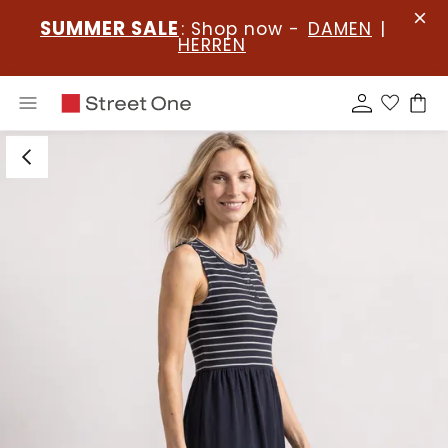
SUMMER SALE
: Shop now -
DAMEN
|
HERREN