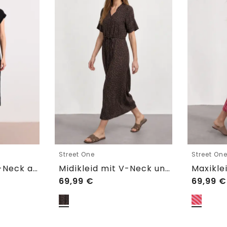
Street One
Street On
Midi-Kleid mit V-Neck aus Spitze
Midikleid mit V-Neck und Leo-Print
69,99
€
69,99
€