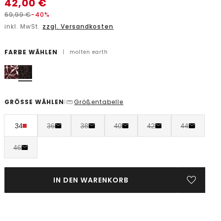
42,00
€
69,99
€
-40%
inkl. MwSt.
zzgl. Versandkosten
FARBE WÄHLEN
|
molten earth
GRÖSSE WÄHLEN
Größentabelle
|
34
36
38
40
42
44
46
IN DEN WARENKORB