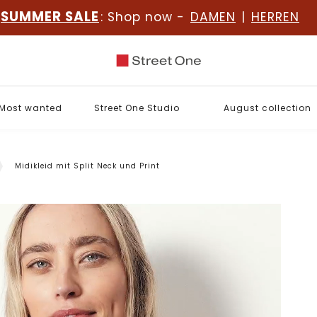
SUMMER SALE
: Shop now -
DAMEN
|
HERREN
Most wanted
Street One Studio
August collection
Midikleid mit Split Neck und Print