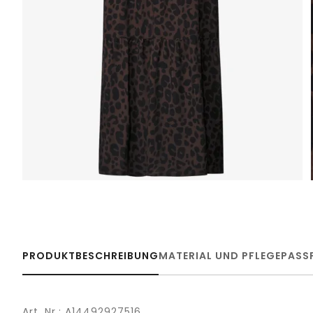
PRODUKTBESCHREIBUNG
MATERIAL UND PFLEGE
PASS
Art. Nr.: A14492927516