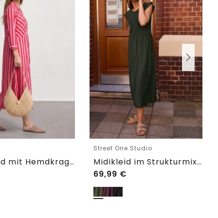
e
Street One Studio
Maxikleid mit Hemdkragen und Print
Midikleid im Strukturmix mit Rundhals
69,99
€