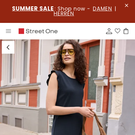
SUMMER SALE
: Shop now -
DAMEN
|
HERREN