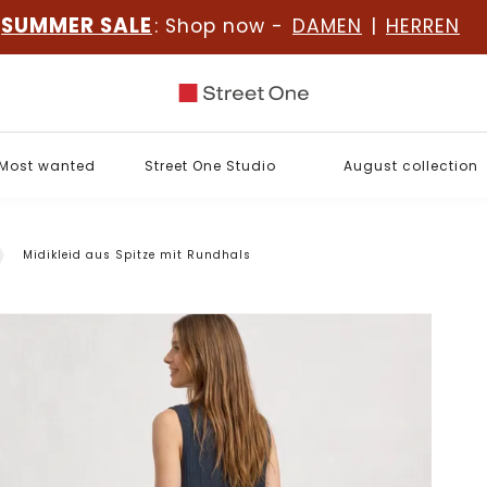
SUMMER SALE
: Shop now -
DAMEN
|
HERREN
Most wanted
Street One Studio
August collection
Midikleid aus Spitze mit Rundhals