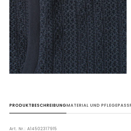
PRODUKTBESCHREIBUNG
MATERIAL UND PFLEGE
PASS
Art. Nr.: A14502317915