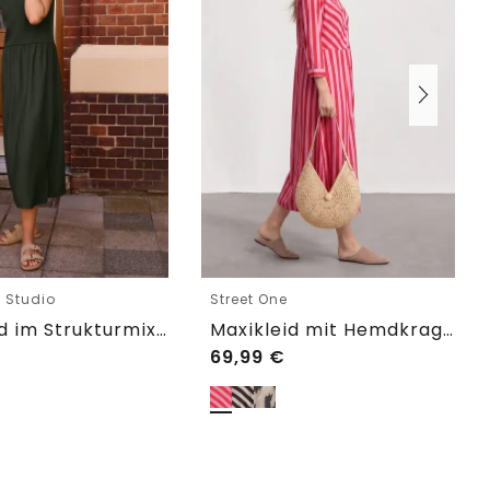
e Studio
Street One
Midikleid im Strukturmix mit Rundhals
Maxikleid mit Hemdkragen und Print
69,99
€