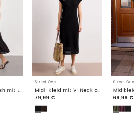
Street One
Street On
Midikleid aus Mesh mit Leo-Print
Midi-Kleid mit V-Neck aus Spitze
79,99
€
69,99
€