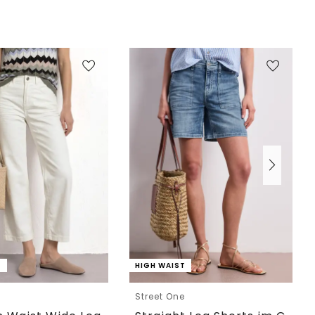
T
HIGH WAIST
e
Street One