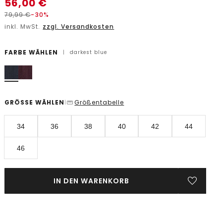
56,00
€
79,99
€
-30%
inkl. MwSt.
zzgl. Versandkosten
FARBE WÄHLEN
|
darkest blue
GRÖSSE WÄHLEN
Größentabelle
|
34
36
38
40
42
44
46
IN DEN WARENKORB