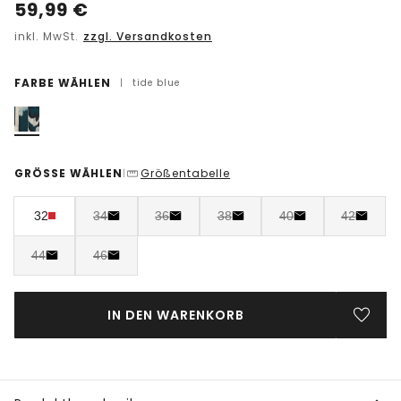
59,99
€
inkl. MwSt.
zzgl. Versandkosten
FARBE WÄHLEN
|
tide blue
GRÖSSE WÄHLEN
Größentabelle
|
32
34
36
38
40
42
44
46
IN DEN WARENKORB