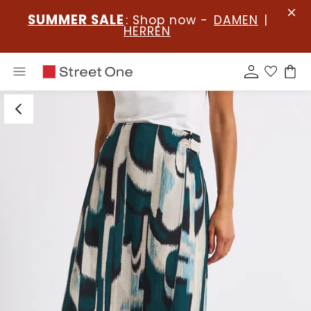
SUMMER SALE
: Shop now -
DAMEN
|
HERREN