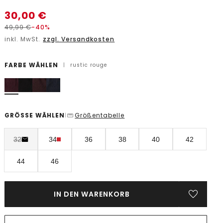
30,00
€
49,99
€
-40%
inkl. MwSt.
zzgl. Versandkosten
FARBE WÄHLEN
|
rustic rouge
GRÖSSE WÄHLEN
Größentabelle
|
32
34
36
38
40
42
44
46
IN DEN WARENKORB