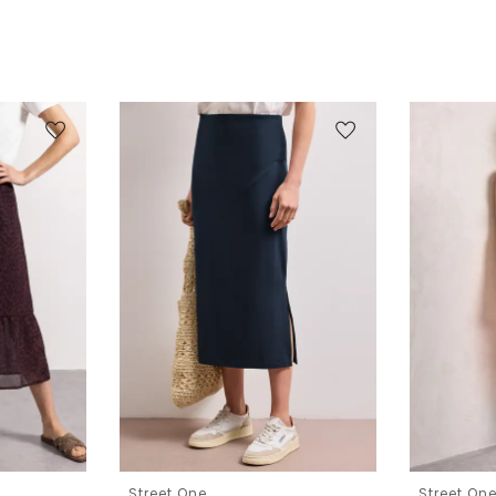
Street One
Street On