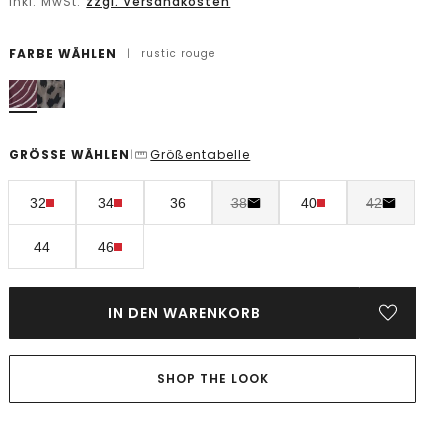
inkl. MwSt.
zzgl. Versandkosten
FARBE WÄHLEN
|
rustic rouge
GRÖSSE WÄHLEN
Größentabelle
|
32
34
36
38
40
42
44
46
IN DEN WARENKORB
SHOP THE LOOK