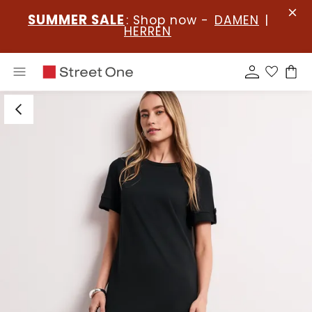
SUMMER SALE
: Shop now -
DAMEN
|
HERREN