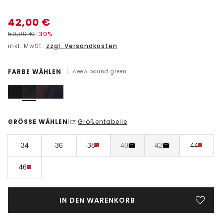
42,00
€
59,99
€
-30%
inkl. MwSt.
zzgl. Versandkosten
FARBE WÄHLEN
|
deep bound green
GRÖSSE WÄHLEN
Größentabelle
|
34
36
38
40
42
44
46
IN DEN WARENKORB