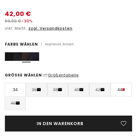
42,00
€
59,99
€
-30%
inkl. MwSt.
zzgl. Versandkosten
FARBE WÄHLEN
|
espresso brown
GRÖSSE WÄHLEN
Größentabelle
|
34
36
38
40
42
44
46
IN DEN WARENKORB