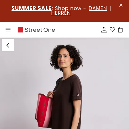
SUMMER SALE
: Shop now -
DAMEN
|
HERREN