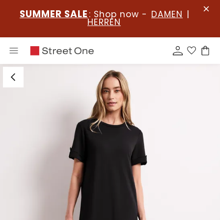
SUMMER SALE
: Shop now -
DAMEN
|
HERREN