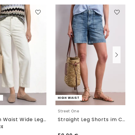
T
HIGH WAIST
e
Street One
7/8 High Waist Wide Leg Jeans im Loose Fit
Straight Leg Shorts im Casual Fit
EE