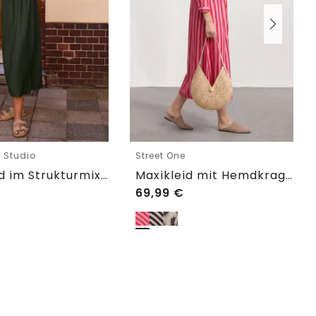
e Studio
Street One
Midikleid im Strukturmix mit Rundhals
Maxikleid mit Hemdkragen und Print
69,99
€