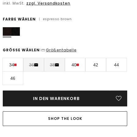
inkl. MwSt.
zzgl. Versandkosten
FARBE WÄHLEN
|
espresso brown
GRÖSSE WÄHLEN
Größentabelle
|
34
36
38
40
42
44
46
IN DEN WARENKORB
SHOP THE LOOK