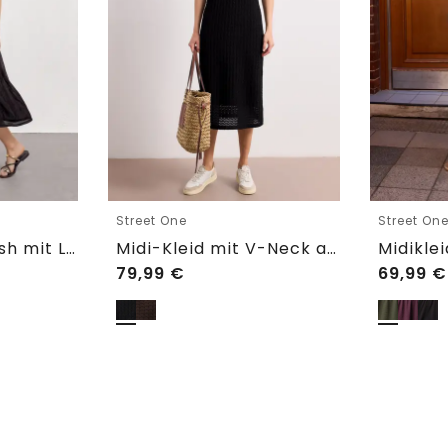
Street One
Street On
Midikleid aus Mesh mit Leo-Print
Midi-Kleid mit V-Neck aus Spitze
79,99
€
69,99
€