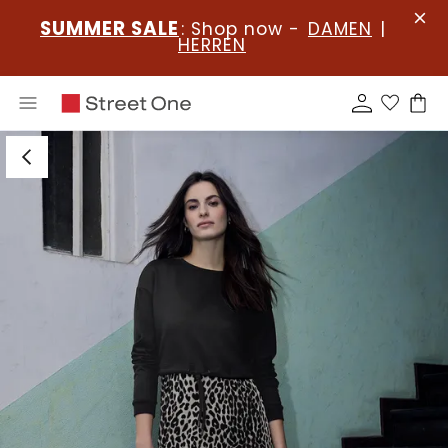
SUMMER SALE
: Shop now -
DAMEN
|
HERREN