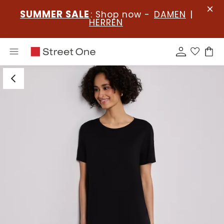
SUMMER SALE
: Shop now -
DAMEN
|
HERREN