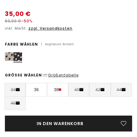
35,00
€
69,99
€
-50%
inkl. MwSt.
zzgl. Versandkosten
FARBE WÄHLEN
|
espresso brown
GRÖSSE WÄHLEN
Größentabelle
|
34
36
38
40
42
44
46
IN DEN WARENKORB