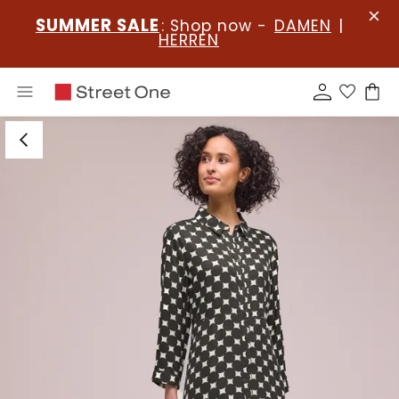
SUMMER SALE
: Shop now -
DAMEN
|
HERREN