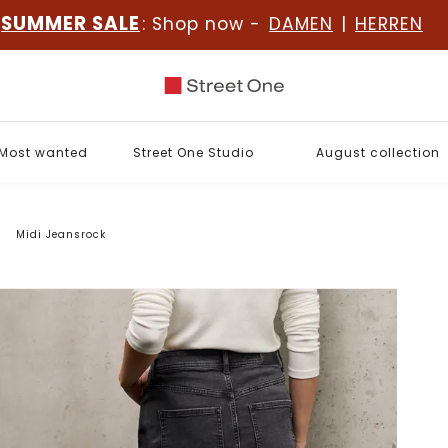
SUMMER SALE
: Shop now -
DAMEN
|
HERREN
Most wanted
Street One Studio
August collection
Midi Jeansrock