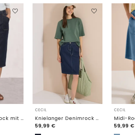
CECIL
CECIL
High Waist Midirock mit Gürtel
Knielanger Denimrock mit Gürteldetail
59,99
€
59,99
€