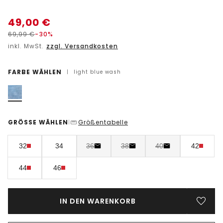
49,00
€
69,99
€
-30%
inkl. MwSt.
zzgl. Versandkosten
FARBE WÄHLEN
|
light blue wash
GRÖSSE WÄHLEN
Größentabelle
|
32
34
36
38
40
42
44
46
IN DEN WARENKORB