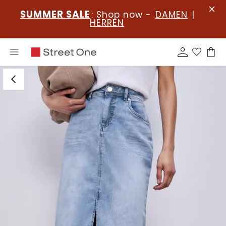
SUMMER SALE
: Shop now -
DAMEN
|
HERREN