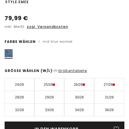
-
STYLE EMEE
79,99
€
inkl. MwSt.
zzgl. Versandkosten
FARBE WÄHLEN
|
mid blue washed
GRÖSSE WÄHLEN
(W/L)
Größentabelle
|
24/28
25/28
26/28
27/28
28/28
29/28
30/28
31/28
32/28
33/28
34/28
36/28