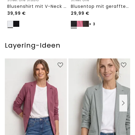
Street One Studio
Street One
Blusenshirt mit V-Neck und Spitze
Blusentop mit gerafftem Rundhals
39,99
€
29,99
€
+ 3
Layering-Ideen