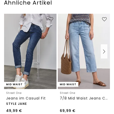
Ähnliche Artikel
MID WAIST
MID WAIST
Street One
Street One
Jeans im Casual Fit
7/8 Mid Waist Jeans Culotte mit Comfort Bund
STYLE JANE
49,99
€
69,99
€