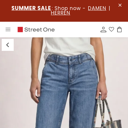
SUMMER SALE
: Shop now -
DAMEN
|
HERREN