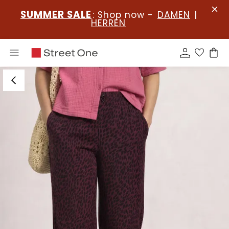
SUMMER SALE
: Shop now -
DAMEN
|
HERREN