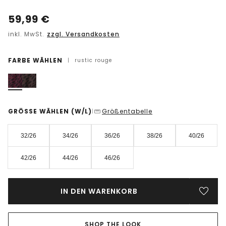
59,99
€
inkl. MwSt.
zzgl. Versandkosten
FARBE WÄHLEN
|
rustic rouge
GRÖSSE WÄHLEN
(W/L)
Größentabelle
|
32/26
34/26
36/26
38/26
40/26
42/26
44/26
46/26
IN DEN WARENKORB
SHOP THE LOOK