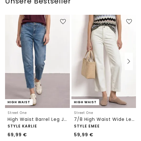
Unsere Bestseller
HIGH WAIST
HIGH WAIST
Street One
Street One
High Waist Barrel Leg Jeans im Loose Fit
7/8 High Waist Wide Leg Jeans im Loose Fit
STYLE KARLIE
STYLE EMEE
69,99
€
59,99
€