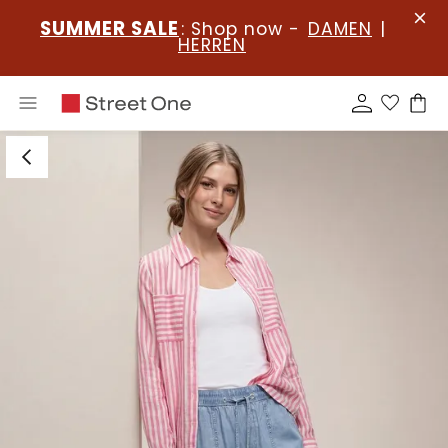
SUMMER SALE
: Shop now -
DAMEN
|
HERREN