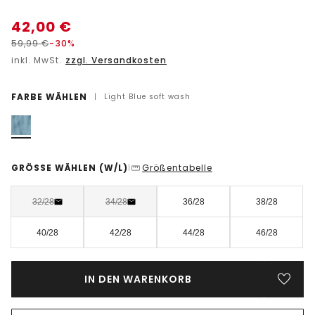
42,00
€
59,99
€
-30%
inkl. MwSt.
zzgl. Versandkosten
FARBE WÄHLEN
|
Light Blue soft wash
GRÖSSE WÄHLEN
(W/L)
Größentabelle
|
32/28
34/28
36/28
38/28
40/28
42/28
44/28
46/28
IN DEN WARENKORB