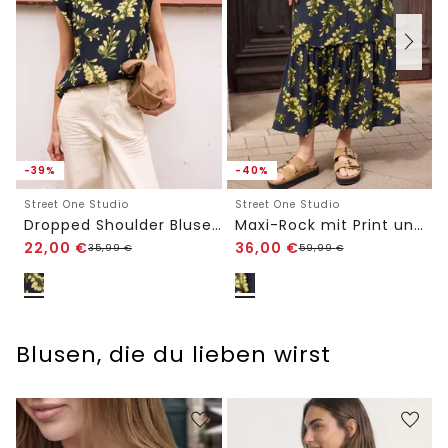
-39%
-40%
Street One Studio
Street One Studio
Dropped Shoulder Blusenshirt mit Rundhals
Maxi-Rock mit Print und Tape-Detail
22,00
€
36,00
€
35,99
€
59,99
€
Blusen, die du lieben wirst