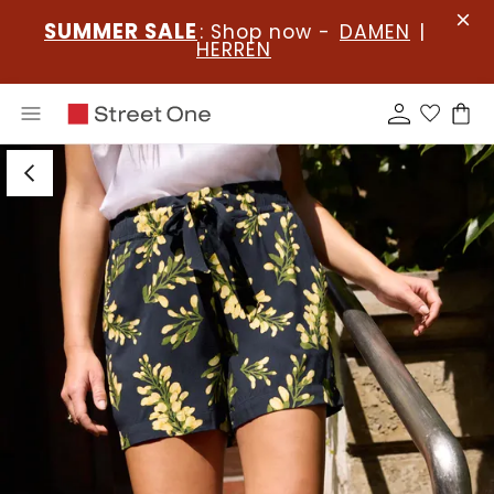
SUMMER SALE
: Shop now -
DAMEN
|
HERREN