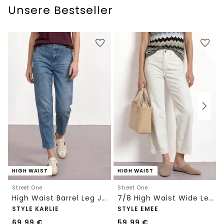
Unsere Bestseller
HIGH WAIST
HIGH WAIST
Street One
Street One
High Waist Barrel Leg Jeans im Loose Fit
7/8 High Waist Wide Leg Jeans im Loose Fit
STYLE KARLIE
STYLE EMEE
69,99
€
59,99
€