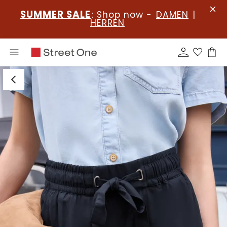
SUMMER SALE
: Shop now -
DAMEN
|
HERREN