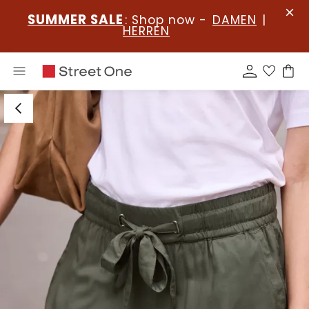
SUMMER SALE
: Shop now -
DAMEN
|
HERREN