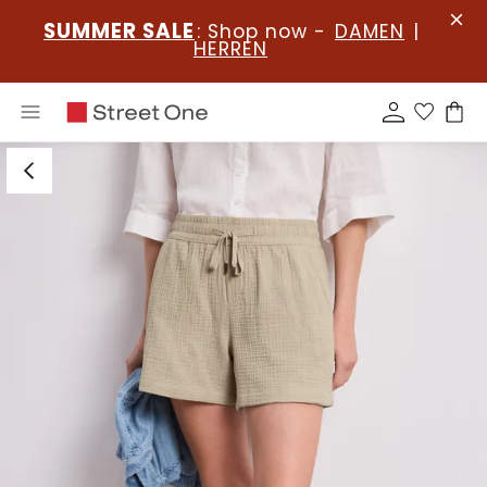
SUMMER SALE
: Shop now -
DAMEN
|
HERREN