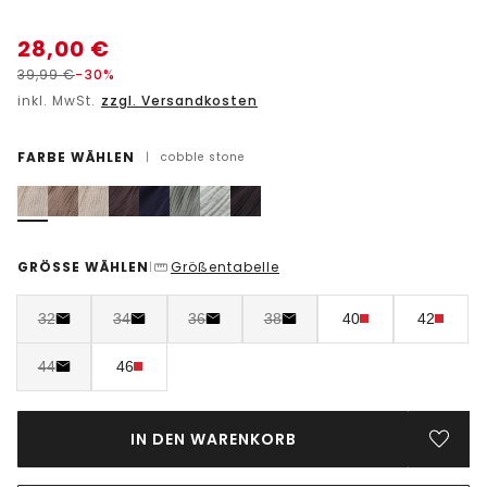
28,00
€
39,99
€
-30%
inkl. MwSt.
zzgl. Versandkosten
FARBE WÄHLEN
|
cobble stone
GRÖSSE WÄHLEN
Größentabelle
|
32
34
36
38
40
42
44
46
IN DEN WARENKORB