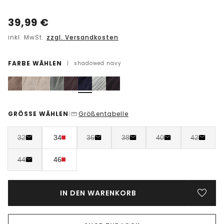
39,99
€
inkl. MwSt.
zzgl. Versandkosten
FARBE WÄHLEN
|
shadowed navy
GRÖSSE WÄHLEN
Größentabelle
|
32
34
36
38
40
42
44
46
IN DEN WARENKORB