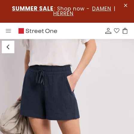
SUMMER SALE
: Shop now -
DAMEN
|
HERREN