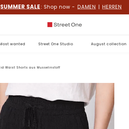
SUMMER SALE
: Shop now -
DAMEN
|
HERREN
Most wanted
Street One Studio
August collection
id Waist Shorts aus Musselinstoff