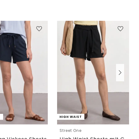
T
HIGH WAIST
e
Street One