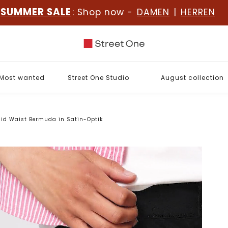
SUMMER SALE
: Shop now -
DAMEN
|
HERREN
Most wanted
Street One Studio
August collection
id Waist Bermuda in Satin-Optik