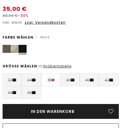
35,00
€
49,99
€
-30%
inkl. MwSt.
zzgl. Versandkosten
FARBE WÄHLEN
|
Black
GRÖSSE WÄHLEN
Größentabelle
|
32
34
36
38
40
42
44
46
IN DEN WARENKORB