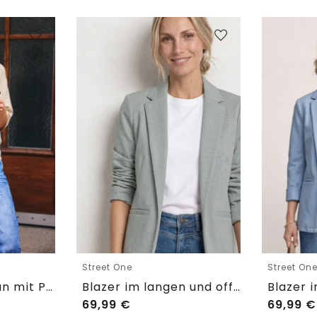
Street One
Street On
Kurzarm Cardigan mit Polokragen
Blazer im langen und offenen Schnitt
69,99
€
69,99
€