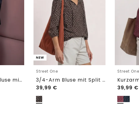
NEW
Street One
Street On
3/4-Arm Hemdbluse mit Knopfleiste
3/4-Arm Bluse mit Split Neck und Bändern
39,99
€
39,99
€