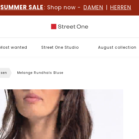
SUMMER SALE
: Shop now -
DAMEN
|
HERREN
Most wanted
Street One Studio
August collection
usen
Melange Rundhals Bluse