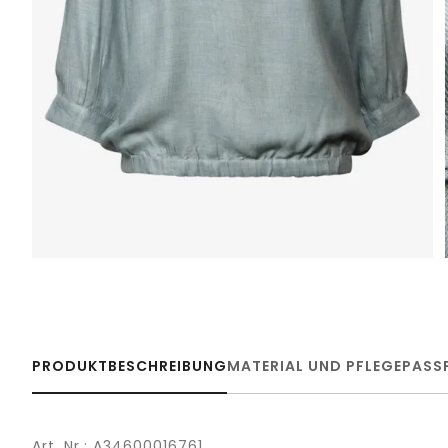
PRODUKTBESCHREIBUNG
MATERIAL UND PFLEGE
PASS
Art. Nr.: A34600016761