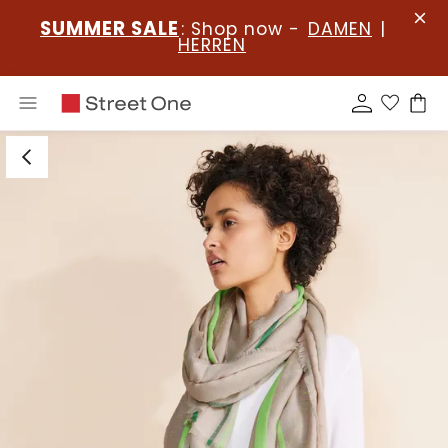
SUMMER SALE
: Shop now -
DAMEN
|
HERREN