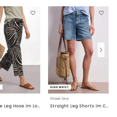
T
HIGH WAIST
e
Street One
7/8 Wide Leg Hose im Loose Fit
Straight Leg Shorts im Casual Fit