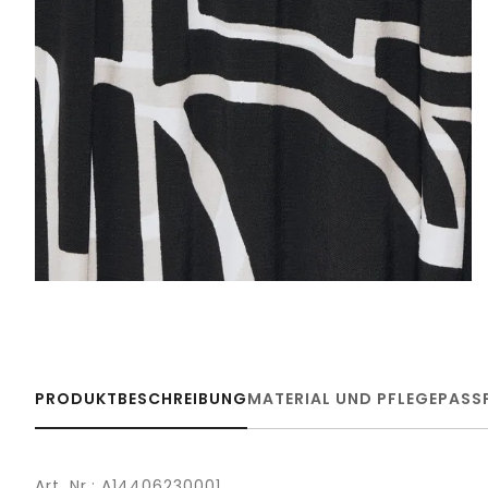
PRODUKTBESCHREIBUNG
MATERIAL UND PFLEGE
PASS
Art. Nr.: A14406230001