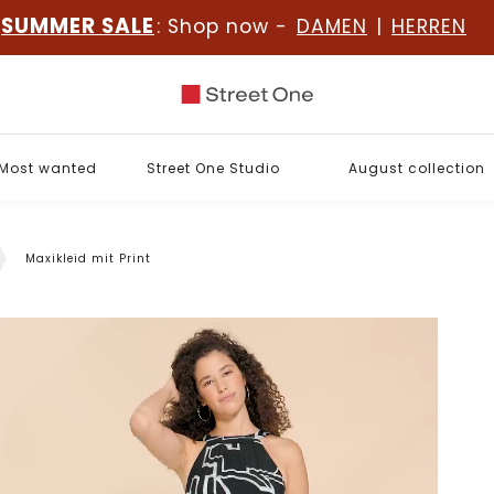
SUMMER SALE
: Shop now -
DAMEN
|
HERREN
Most wanted
Street One Studio
August collection
Maxikleid mit Print