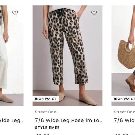
HIGH WAIST
HIGH WAIS
Street One
Street On
7/8 High Waist Wide Leg Jeans im Loose Fit
7/8 Wide Leg Hose im Loose Fit mit Print
STYLE EMEE