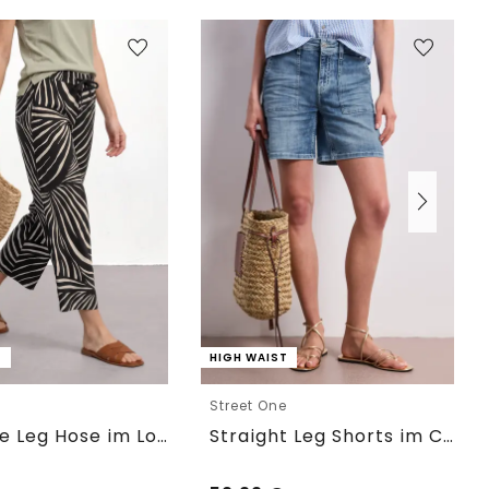
T
HIGH WAIST
e
Street One
7/8 Wide Leg Hose im Loose Fit
Straight Leg Shorts im Casual Fit