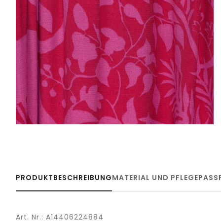
PRODUKTBESCHREIBUNG
MATERIAL UND PFLEGE
PASS
Art. Nr.: A14406224884