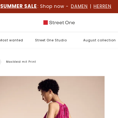
SUMMER SALE
: Shop now -
DAMEN
|
HERREN
Most wanted
Street One Studio
August collection
Maxikleid mit Print