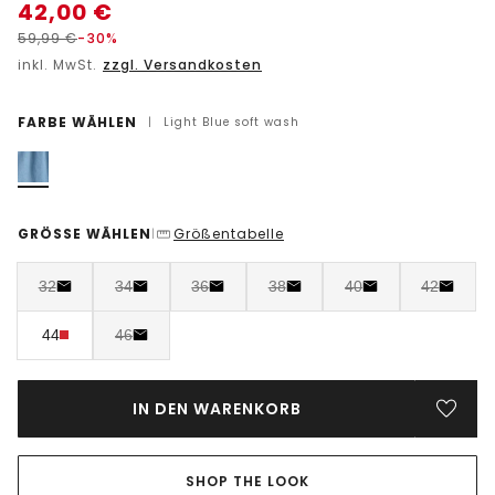
42,00
€
59,99
€
-30%
inkl. MwSt.
zzgl. Versandkosten
FARBE WÄHLEN
|
Light Blue soft wash
GRÖSSE WÄHLEN
Größentabelle
|
32
34
36
38
40
42
44
46
IN DEN WARENKORB
SHOP THE LOOK