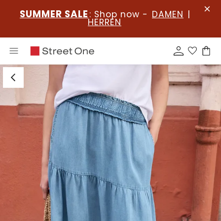
SUMMER SALE
: Shop now -
DAMEN
|
HERREN