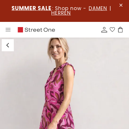
SUMMER SALE
: Shop now -
DAMEN
|
HERREN