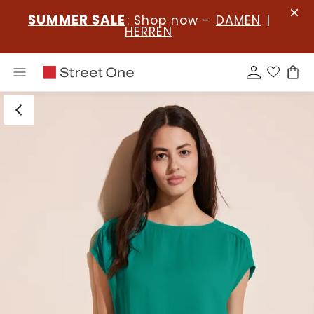
SUMMER SALE
: Shop now -
DAMEN
|
HERREN