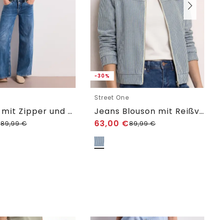
-30%
e
Street One
Blouson mit Zipper und Print
Jeans Blouson mit Reißverschluss
€
63,00
€
89,99
€
89,99
€