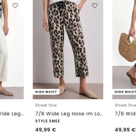
HIGH WAIST
HIGH WAIS
Street One
Street On
7/8 High Waist Wide Leg Jeans im Loose Fit
7/8 Wide Leg Hose im Loose Fit mit Print
STYLE EMEE
49,99
€
49,99
€