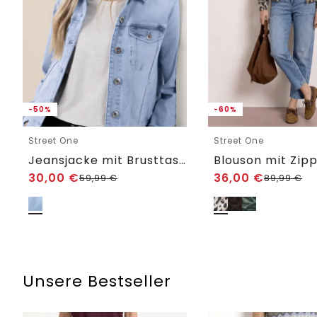
-50%
-60%
Street One
Street One
Jeansjacke mit Brusttaschen und Knöpfen
30,00
€
36,00
€
59,99
€
89,99
€
Unsere Bestseller