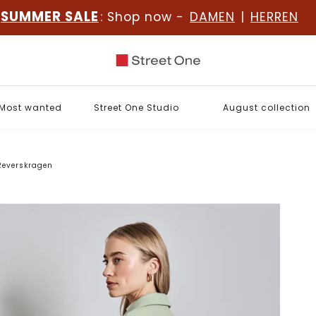
SUMMER SALE
: Shop now -
DAMEN
|
HERREN
Most wanted
Street One Studio
August collection
Reverskragen