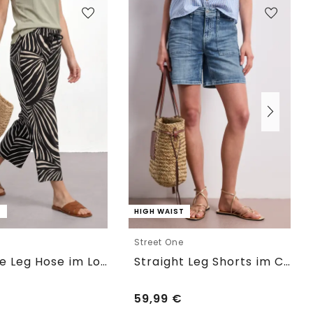
T
HIGH WAIST
e
Street One
7/8 Wide Leg Hose im Loose Fit
Straight Leg Shorts im Casual Fit
59,99
€