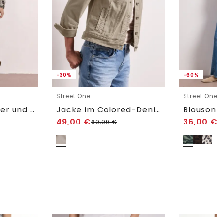
-30%
-60%
Street One
Street On
Blouson mit Zipper und Print
Jacke im Colored-Denim-Look mit Taschen
49,00
€
36,00
69,99
€