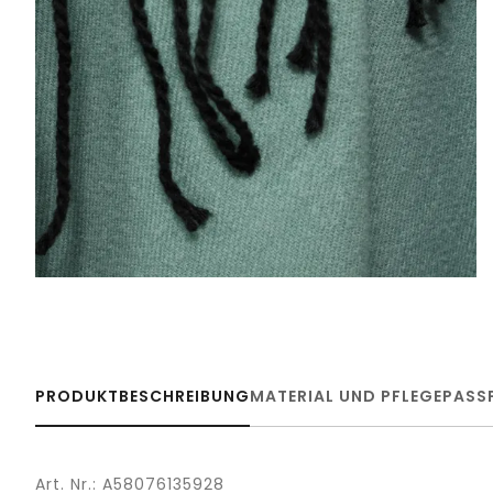
PRODUKTBESCHREIBUNG
MATERIAL UND PFLEGE
PASS
Art. Nr.: A58076135928