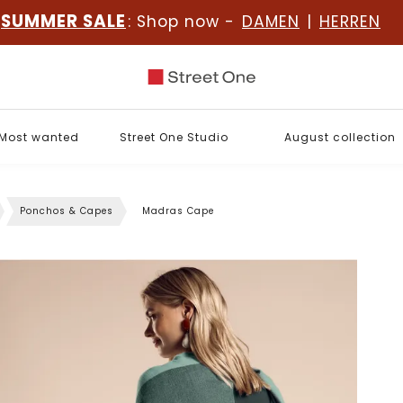
SUMMER SALE
: Shop now -
DAMEN
|
HERREN
Most wanted
Street One Studio
August collection
Ponchos & Capes
Madras Cape