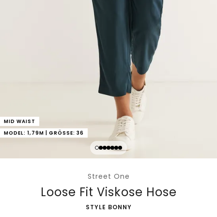
MID WAIST
MODEL: 1,79M | GRÖSSE: 36
Street One
Loose Fit Viskose Hose
-
STYLE BONNY