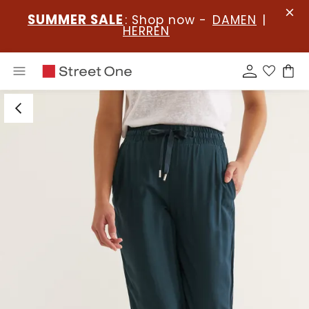
SUMMER SALE
: Shop now -
DAMEN
|
HERREN