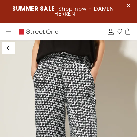
SUMMER SALE
: Shop now -
DAMEN
|
HERREN