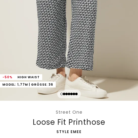
-50%
HIGH WAIST
MODEL: 1,77M | GRÖSSE: 36
Street One
Loose Fit Printhose
-
STYLE EMEE