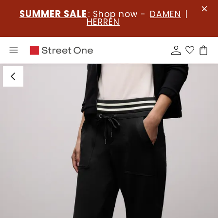
SUMMER SALE
: Shop now -
DAMEN
|
HERREN