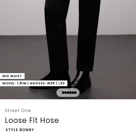
MID WAIST
MODEL: 1,81M | GRÖSSE: W38 / L30
Street One
Loose Fit Hose
-
STYLE BONNY