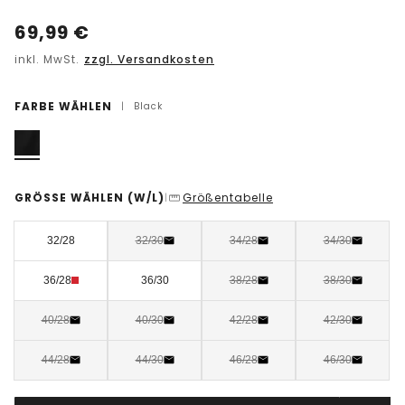
69,99
€
inkl. MwSt.
zzgl. Versandkosten
FARBE WÄHLEN
|
Black
GRÖSSE WÄHLEN
(W/L)
Größentabelle
|
32/28
32/30
34/28
34/30
36/28
36/30
38/28
38/30
40/28
40/30
42/28
42/30
44/28
44/30
46/28
46/30