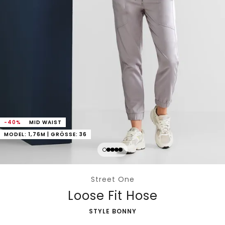
-40%
MID WAIST
MODEL: 1,76M | GRÖSSE: 36
Street One
Loose Fit Hose
-
STYLE BONNY