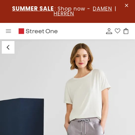
SUMMER SALE
: Shop now -
DAMEN
|
HERREN