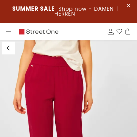
SUMMER SALE
: Shop now -
DAMEN
|
HERREN