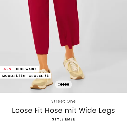
-50%
HIGH WAIST
MODEL: 1,76M | GRÖSSE: 36
Street One
Loose Fit Hose mit Wide Legs
-
STYLE EMEE