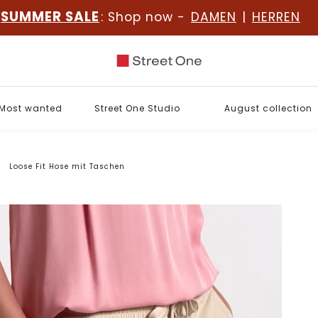
SUMMER SALE
: Shop now -
DAMEN
|
HERREN
Most wanted
Street One Studio
August collection
Loose Fit Hose mit Taschen