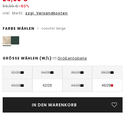
59,99
€
-60%
inkl. MwSt.
zzgl. Versandkosten
FARBE WÄHLEN
|
coastal beige
GRÖSSE WÄHLEN
(W/L)
Größentabelle
|
32/28
34/28
36/28
38/28
40/28
42/28
44/28
46/28
IN DEN WARENKORB