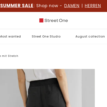
SUMMER SALE
: Shop now -
DAMEN
|
HERREN
Most wanted
Street One Studio
August collection
e mit Stretch