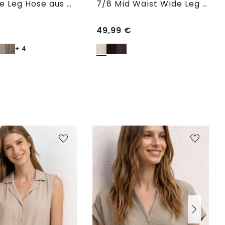
7/8 Wide Leg Hose aus Musselin im Loose Fit
7/8 Mid Waist Wide Leg Hose im Leinen-Look
49,99
€
+ 4