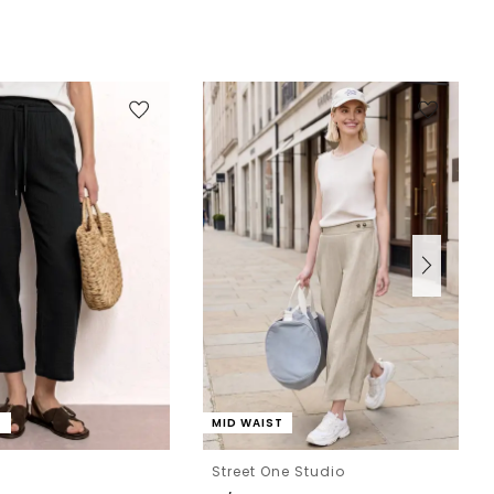
T
MID WAIST
e
Street One Studio