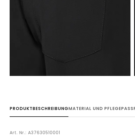
PRODUKTBESCHREIBUNG
MATERIAL UND PFLEGE
PASS
Art. Nr.: A37630510001