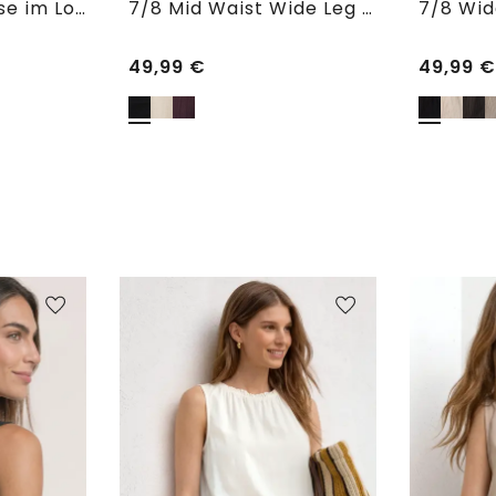
7/8 Wide Leg Hose im Loose Fit
7/8 Mid Waist Wide Leg Hose im Leinen-Look
49,99
€
49,99
€