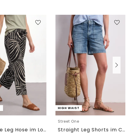
T
HIGH WAIST
e
Street One
7/8 Wide Leg Hose im Loose Fit
Straight Leg Shorts im Casual Fit