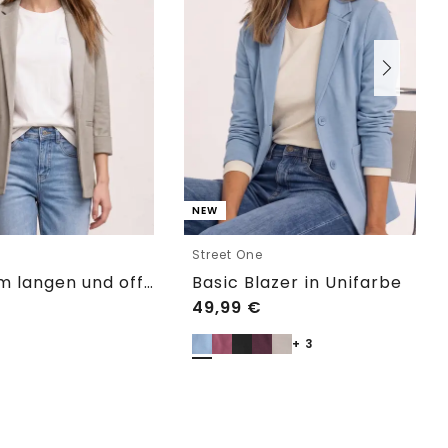
NEW
e
Street One
Blazer im langen und offenen Schnitt
Basic Blazer in Unifarbe
49,99
€
+ 3