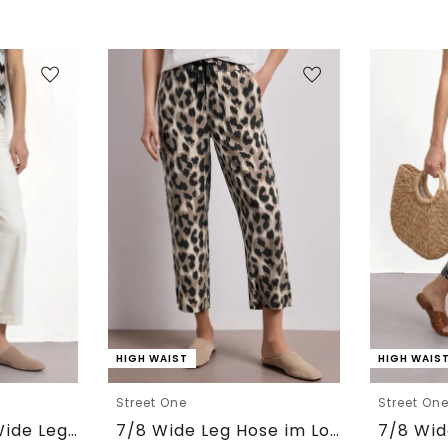
HIGH WAIST
HIGH WAIS
Street One
Street On
7/8 High Waist Wide Leg Jeans im Loose Fit
7/8 Wide Leg Hose im Loose Fit mit Print