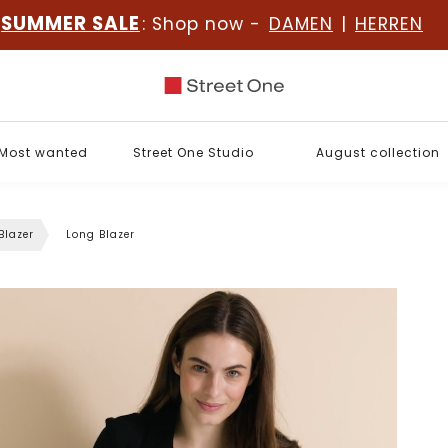
SUMMER SALE
: Shop now -
DAMEN
|
HERREN
Most wanted
Street One Studio
August collection
Blazer
Long Blazer