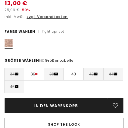
13,00
€
25,99
€
-50%
inkl. MwSt.
zzgl. Versandkosten
FARBE WÄHLEN
|
light apricot
GRÖSSE WÄHLEN
Größentabelle
|
34
36
38
40
42
44
46
IN DEN WARENKORB
SHOP THE LOOK