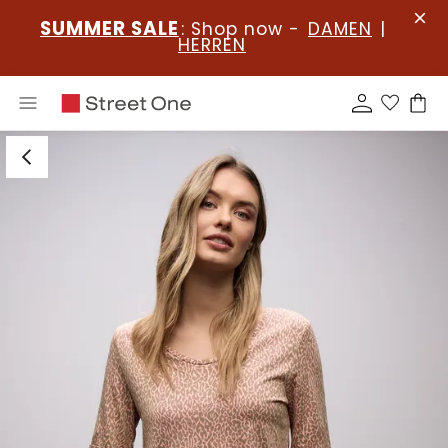
SUMMER SALE
: Shop now -
DAMEN
|
HERREN