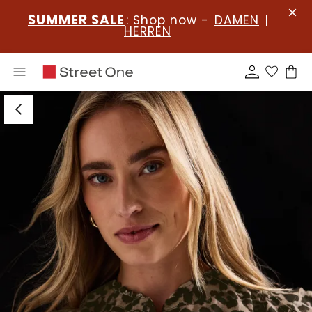
SUMMER SALE
: Shop now -
DAMEN
|
HERREN