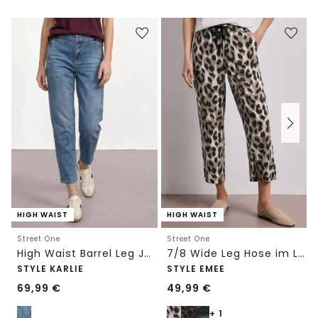
HIGH WAIST
HIGH WAIST
Street One
Street One
High Waist Barrel Leg Jeans im Loose Fit
7/8 Wide Leg Hose im Loose Fit mit Print
STYLE KARLIE
STYLE EMEE
69,99
€
49,99
€
+ 1