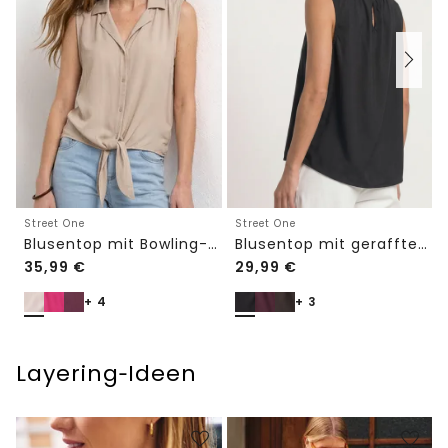
Street One
Street One
Blusentop mit Bowling-Kragen und Knoten
Blusentop mit gerafftem Rundhals
35,99
€
29,99
€
+ 4
+ 3
Layering‑Ideen