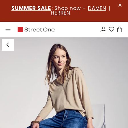
SUMMER SALE
: Shop now -
DAMEN
|
HERREN