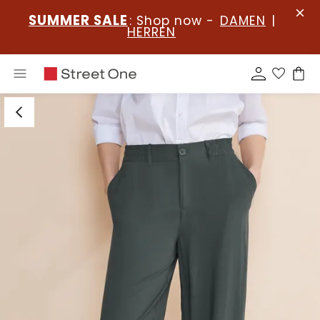
SUMMER SALE
: Shop now -
DAMEN
|
HERREN