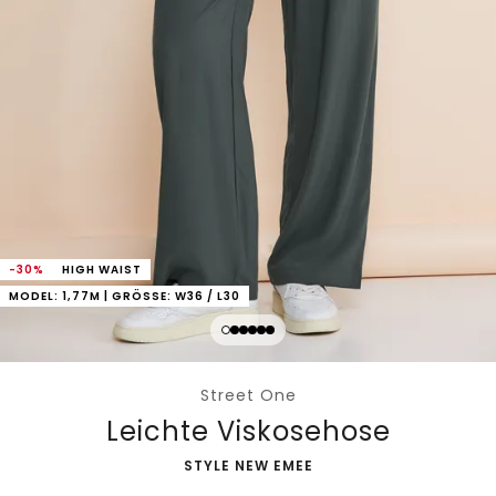
-30%
HIGH WAIST
MODEL: 1,77M | GRÖSSE: W36 / L30
Street One
Leichte Viskosehose
-
STYLE NEW EMEE