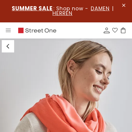
SUMMER SALE
: Shop now -
DAMEN
|
HERREN