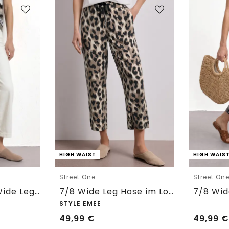
HIGH WAIST
HIGH WAIS
Street One
Street On
7/8 High Waist Wide Leg Jeans im Loose Fit
7/8 Wide Leg Hose im Loose Fit mit Print
STYLE EMEE
49,99
€
49,99
€