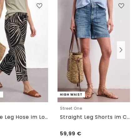
T
HIGH WAIST
e
Street One
7/8 Wide Leg Hose im Loose Fit
Straight Leg Shorts im Casual Fit
59,99
€