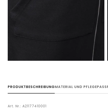
PRODUKTBESCHREIBUNG
MATERIAL UND PFLEGE
PASS
Art. Nr.: A21177410001