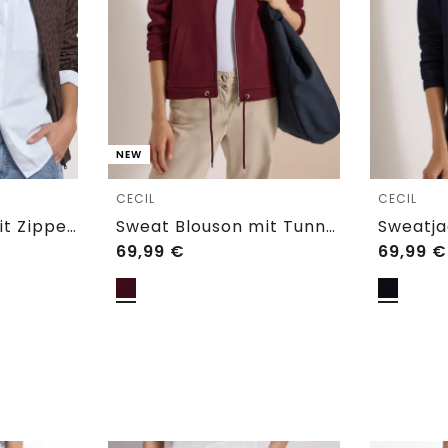
NEW
CECIL
CECIL
Satin-Blouson mit Zipper und Leo-Print
Sweat Blouson mit Tunnelzug
69,99
€
69,99
€