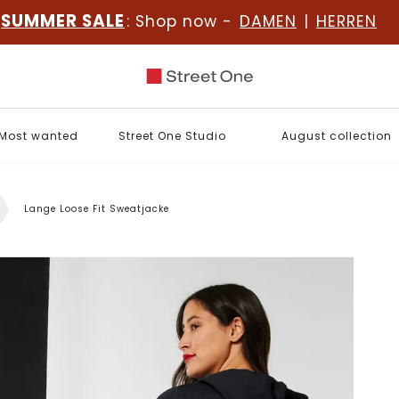
SUMMER SALE
: Shop now -
DAMEN
|
HERREN
Most wanted
Street One Studio
August collection
Lange Loose Fit Sweatjacke