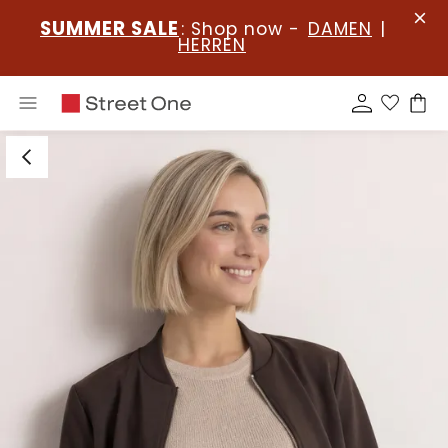
SUMMER SALE
: Shop now -
DAMEN
|
HERREN